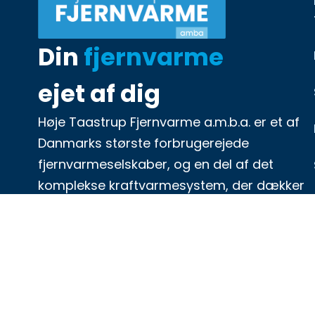
Din
fjernvarme
ejet af dig
Høje Taastrup Fjernvarme a.m.b.a. er et af
Danmarks største forbrugerejede
fjernvarmeselskaber, og en del af det
komplekse kraftvarmesystem, der dækker
det meste af Storkøbenhavn. Høje
Taastrup Fjernvarmes forsyningsområde
omfatter Taastrup og Hedehusene.