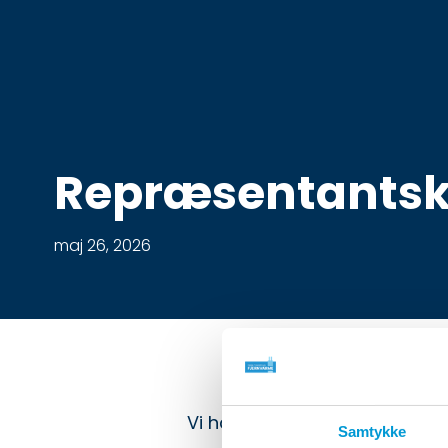
Repræsentantsk
maj 26, 2026
Vi håber, alle har haft en god
Samtykke