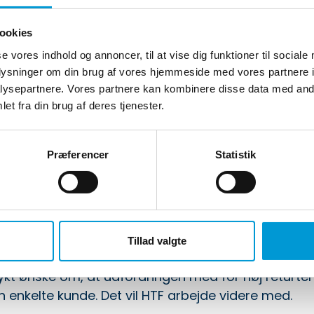
e begyndte pinsen med et møde i repræsentantsk
dkendt.
ookies
se vores indhold og annoncer, til at vise dig funktioner til sociale
et rigtig godt imod, og der var ingen anmærkninge
oplysninger om din brug af vores hjemmeside med vores partnere i
r, for et solidt og gennemsigtigt regnskab er en vigt
ysepartnere. Vores partnere kan kombinere disse data med andr
hed.
et fra din brug af deres tjenester.
remmøde til mødet. Det vidner om det store engagem
og det engagement sætter vi stor pris på.
Præferencer
Statistik
jet af kunderne. Derfor er det vigtigt for os at væ
e og gøre fjernvarmen så forståelig som muligt.
r spørgsmål til sin regning, gravearbejde eller de
Tillad valgte
kt ønske om, at udfordringen med for høj returtem
n enkelte kunde. Det vil HTF arbejde videre med.