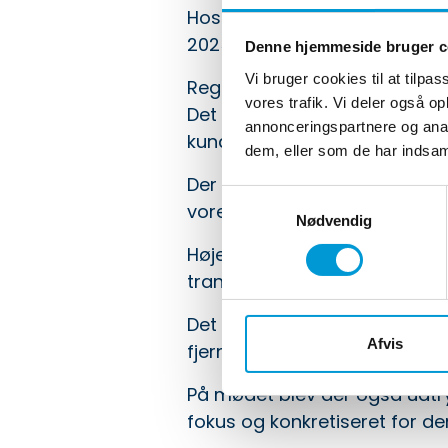
Hos Høje Taastrup Fjernvarm
2025 blev gennemgået og go
Denne hjemmeside bruger c
Vi bruger cookies til at tilpas
Regnskabet blev generelt tag
vores trafik. Vi deler også 
Det er vi naturligvis glade fo
annonceringspartnere og anal
kundeejet fjernvarmevirksom
dem, eller som de har indsaml
Der var samtidig et stærkt f
Samtykkevalg
vores kunder og ejerkreds – 
Nødvendig
Høje Taastrup Fjernvarme er e
transparente om vores arbejd
Det gælder, uanset om man ha
Afvis
fjernvarmenettet.
På mødet blev der også udtry
fokus og konkretiseret for de