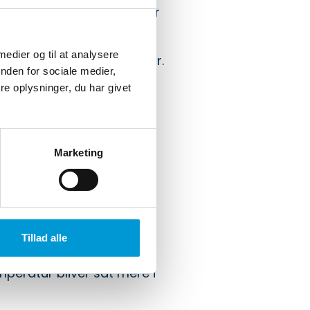
abet, hvor regnskabet for
 medier og til at analysere
r fra den eksterne revisor.
nden for sociale medier,
ig del af at drive en
e oplysninger, du har givet
ent, vi oplever fra jer –
Marketing
re i løbende dialog, være
n fremtidige udvikling af
Tillad alle
peratur bliver sat mere i