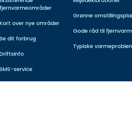
Eksisterende
Miljødeklarationer
fjernvarmeområder
Grønne omstillingspla
Kort over nye områder
Gode råd til fjernvar
Se dit forbrug
Typiske varmeproble
Driftsinfo
SMS-service
Ofte stillede spørgsmål
Gældende priser