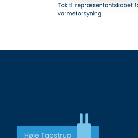
Tak til repræsentantskabet fo
varmeforsyning.