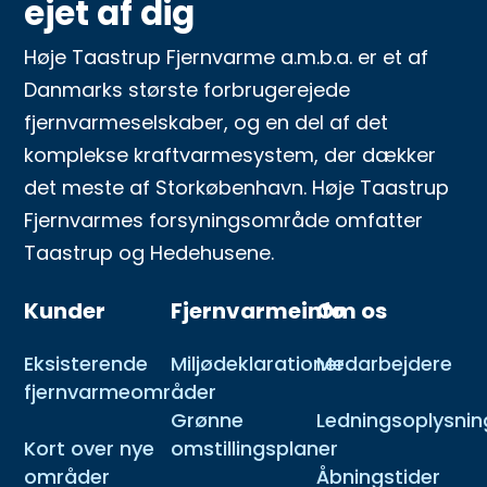
ejet af dig
Høje Taastrup Fjernvarme a.m.b.a. er et af
Danmarks største forbrugerejede
fjernvarmeselskaber, og en del af det
komplekse kraftvarmesystem, der dækker
det meste af Storkøbenhavn. Høje Taastrup
Fjernvarmes forsyningsområde omfatter
Taastrup og Hedehusene.
Kunder
Fjernvarmeinfo
Om os
Eksisterende
Miljødeklarationer
Medarbejdere
fjernvarmeområder
Grønne
Ledningsoplysnin
Kort over nye
omstillingsplaner
områder
Åbningstider