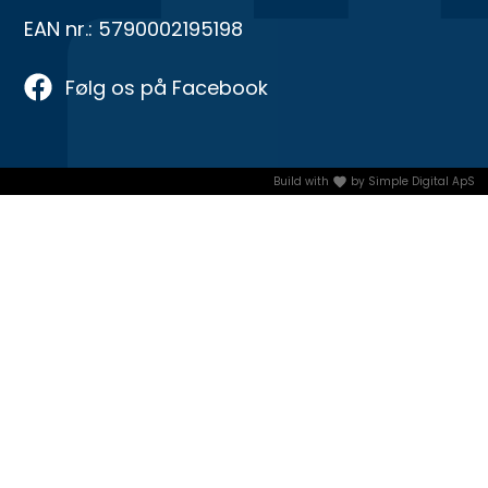
EAN nr.: 5790002195198
Følg os på Facebook
Build with
by
Simple Digital ApS