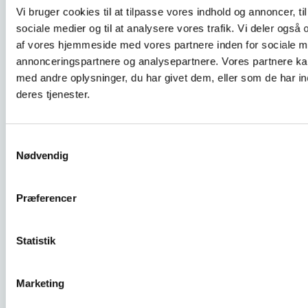
Anmeldelse fra installatør
Vi bruger cookies til at tilpasse vores indhold og annoncer, til 
sociale medier og til at analysere vores trafik. Vi deler også
1
2
3
af vores hjemmeside med vores partnere inden for sociale m
Ejendomsoplysninger
Hvad er der
Varmeveksleranlæg
annonceringspartnere og analysepartnere. Vores partnere k
foretaget på
med andre oplysninger, du har givet dem, eller som de har in
ejendommen?
deres tjenester.
Adresse
Samtykkevalg
Nødvendig
Ejer
Præferencer
Statistik
Telefonnummer til kunden
Marketing