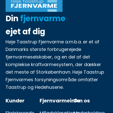
Din
fjernvarme
ejet af dig
Høje Taastrup Fjernvarme a.m.b.a. er et af
Danmarks største forbrugerejede
fjernvarmeselskaber, og en del af det
komplekse kraftvarmesystem, der dækker
det meste af Storkøbenhavn. Høje Taastrup
Fjernvarmes forsyningsområde omfatter
Taastrup og Hedehusene.
Kunder
Fjernvarmeinfo
Om os
Eksisterende
Miljødeklarationer
Medarbejdere