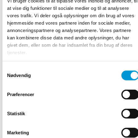
Vi bruger cookies til at tilpasse vores indhold og annoncer, til
Høje Taastrup Fjernvarme vil fortsat stå for drift
at vise dig funktioner til sociale medier og til at analysere
og vedligeholdelse af varmepumpen, mens
vores trafik. Vi deler også oplysninger om din brug af vores
gevinsten går til VEKS’ fjernvarmekunder,
hjemmeside med vores partnere inden for sociale medier,
herunder til kunderne i Høje Taastrup
annonceringspartnere og analysepartnere. Vores partnere
kan kombinere disse data med andre oplysninger, du har
Fjernvarme.
givet dem, eller som de har indsamlet fra din brug af deres
Ombygningen af den eksisterende
tjenester.
varmepumpe starter i efteråret 2025. Det
samlede system er etableret i slutningen af
Samtykkevalg
Nødvendig
2026, hvor overskudsvarmen fra Microsoft vil
være en fast del af VEKS’ fjernvarme.
Præferencer
Yderligere oplysninger eller interview:
Steen Christiansen, VEKS’ formand, 40 50 85 07,
Statistik
steen.christiansen@albertslund.dk
Marketing
Adam Elbæk, VEKS’ direktør, 23 99 25 82,