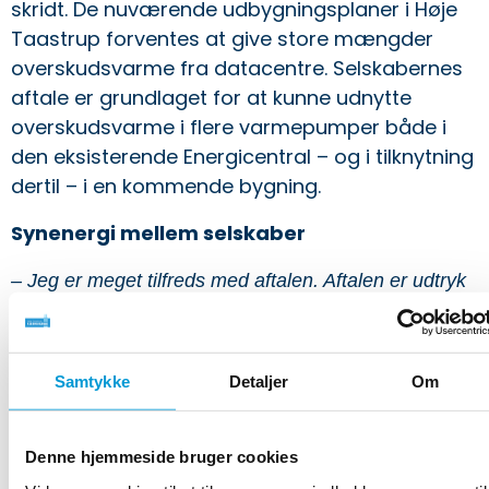
skridt. De nuværende udbygningsplaner i Høje
Taastrup forventes at give store mængder
overskudsvarme fra datacentre. Selskabernes
aftale er grundlaget for at kunne udnytte
overskudsvarme i flere varmepumper både i
den eksisterende Energicentral – og i tilknytning
dertil – i en kommende bygning.
Synenergi mellem selskaber
– Jeg er meget tilfreds med aftalen. Aftalen er udtryk
for en konstruktiv tilgang til at samarbejde om gode
løsninger til gavn for begge parter. Og måske endnu
vigtigere, så er aftalen et stort skridt for at sikre
Samtykke
Detaljer
Om
udnyttelsen af overskudsvarme fra de store
, siger Nils Olsen, formand for Høje
datacentre
Denne hjemmeside bruger cookies
Taastrup Fjernvarme.