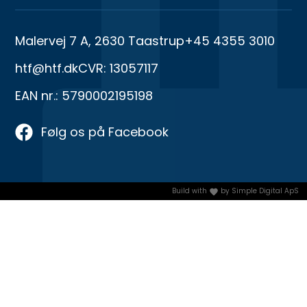
Malervej 7 A, 2630 Taastrup
+45 4355 3010
htf@htf.dk
CVR: 13057117
EAN nr.: 5790002195198
Følg os på Facebook
Build with
by
Simple Digital ApS